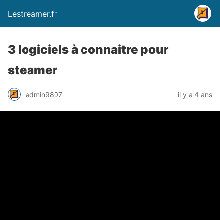
Lestreamer.fr
3 logiciels à connaitre pour
steamer
admin9807
il y a 4 ans